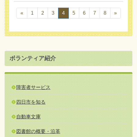
«
1
2
3
4
5
6
7
8
»
ボランティア紹介
障害者サービス
四日市を知る
自動車文庫
図書館の概要・沿革