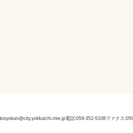
:tosyokan@city.yokkaichi.mie.jp
電話:059-352-5108
ファクス:059-