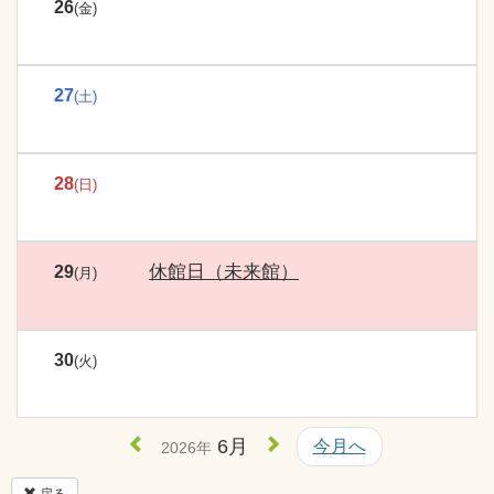
26
(金)
27
(土)
28
(日)
休館日（未来館）
29
(月)
30
(火)
6月
今月へ
2026年