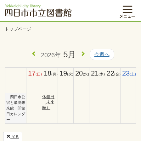
トップページ
5月
2026年
今週へ
17
18
19
20
21
22
23
(日)
(月)
(火)
(水)
(木)
(金)
(土)
休館日
四日市公
（未来
害と環境未
館）
来館 開館
日カレンダ
ー
戻る