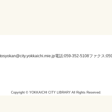
:tosyokan@city.yokkaichi.mie.jp
電話:059-352-5108
ファクス:059-
Copyright © YOKKAICHI CITY LIBRARY All Rights Reserved.