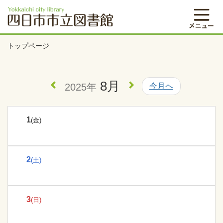
トップページ
8月
2025年
今月へ
1
(金)
2
(土)
3
(日)