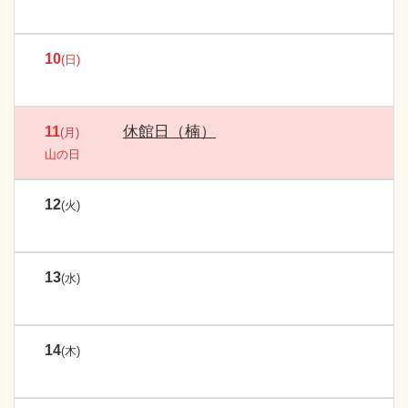
10
(日)
休館日（楠）
11
(月)
山の日
12
(火)
13
(水)
14
(木)