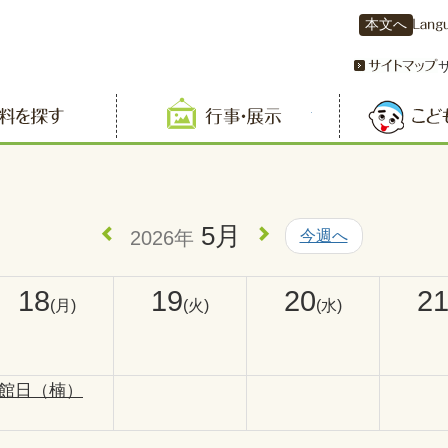
本文へ
資料を探す
行事・展示
5月
2026年
今週へ
18
19
20
2
(月)
(火)
(水)
館日（楠）