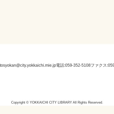
:tosyokan@city.yokkaichi.mie.jp
電話:059-352-5108
ファクス:059-
Copyright © YOKKAICHI CITY LIBRARY All Rights Reserved.