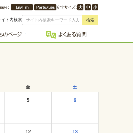
サイト内検索
検索
こどものページ
よくある質問
金
土
5
6
12
13