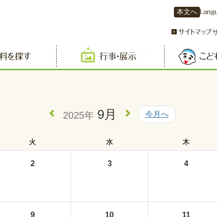
本文へ
資料を探す
行事・展示
9月
2025年
今月へ
火
水
木
2
3
4
9
10
11