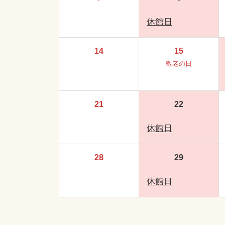
休館日
14
15
敬老の日
21
22
休館日
28
29
休館日