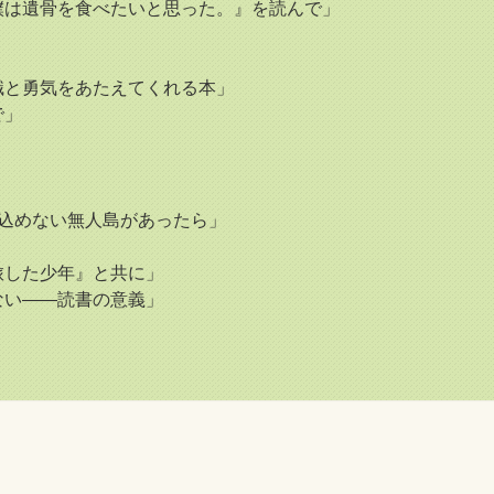
僕は遺骨を食べたいと思った。』を読んで」
識と勇気をあたえてくれる本」
で」
込めない無人島があったら」
旅した少年』と共に」
ない――読書の意義」