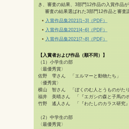
き、審査の結果、3部門12作品の入賞作品
審査の結果選ばれた3部門12作品と審査
入賞作品集2021[1~3]（PDF）
入賞作品集2021[4~6]（PDF）
入賞作品集2021[7~8]（PDF）
【入賞者および作品（順不同）】
（1）小学生の部
〈最優秀賞〉
佐野 雫さん 「エルマーと動物たち」
〈優秀賞〉
横山 智さん 「ぼくのむ人とうものがた
福井 美晴さん 「『エガシの森と子馬の
竹野 遙人さん 「『わたしのカラス研究
（2）中学生の部
〈最優秀賞〉