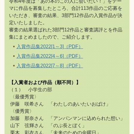
令和4年度は「あの本のこの人に会いたい！」をテー
マに作品を募集したところ、合計113作品のご応募を
いただき、審査の結果、3部門12作品の入賞作品が決
定いたしました。
審査の結果選ばれた3部門12作品と審査講評とを作品
集にまとめましたので、ご紹介します。
入賞作品集2022[1～3]（PDF）
入賞作品集2022[4～6]（PDF）
入賞作品集2022[7～8]（PDF）
【入賞者および作品（順不同）】
（１） 小学生の部
〈最優秀賞〉
伊藤 咲希さん 「わたしのあいたいおばけ」
〈優秀賞〉
加藤 那奈さん 「アンパンマンに込められた想い」
山下 弦輝さん 「のぶ長とぼく」
栗木 彩衣さん 「未来のための金曜日」