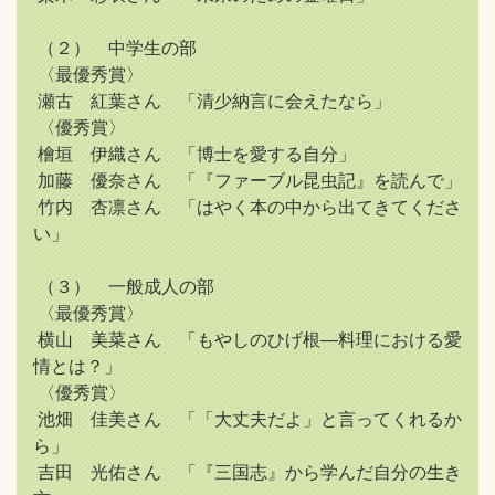
（２） 中学生の部
〈最優秀賞〉
瀬古 紅葉さん 「清少納言に会えたなら」
〈優秀賞〉
檜垣 伊織さん 「博士を愛する自分」
加藤 優奈さん 「『ファーブル昆虫記』を読んで」
竹内 杏凛さん 「はやく本の中から出てきてくださ
い」
（３） 一般成人の部
〈最優秀賞〉
横山 美菜さん 「もやしのひげ根―料理における愛
情とは？」
〈優秀賞〉
池畑 佳美さん 「「大丈夫だよ」と言ってくれるか
ら」
吉田 光佑さん 「『三国志』から学んだ自分の生き