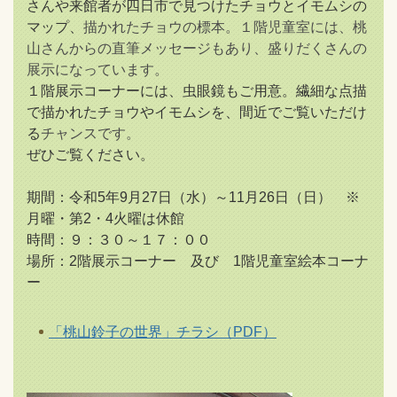
さんや来館者が四日市で見つけたチョウとイモムシの
マップ、
描かれたチョウの標本。１階児童室には、桃
山さんからの直筆メッセージもあり、盛りだくさんの
展示になっています。
１階展示コーナーには、虫眼鏡もご用意。繊細な点描
で描かれたチョウやイモムシを、間近でご覧いただけ
る
チャンスです。
ぜひご覧ください。
期間：令和5年9月27日（水）～11月26日（日） ※
月曜・第2・4火曜は休館
時間：９：３０～１７：００
場所：2階展示コーナー 及び 1階児童室絵本コーナ
ー
「桃山鈴子の世界」チラシ（PDF）