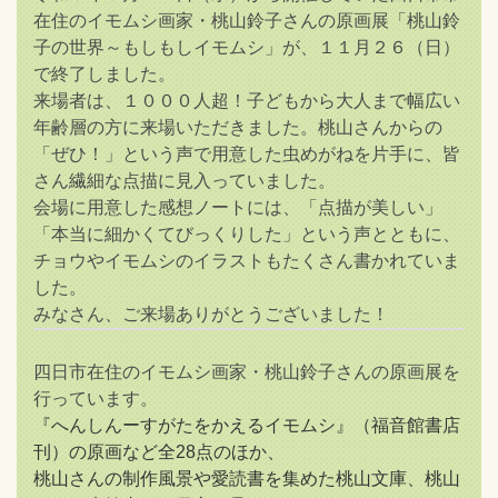
在住のイモムシ画家・桃山鈴子さんの原画展「桃山鈴
子の世界～もしもしイモムシ」が、１１月２６（日）
で終了しました。
来場者は、１０００人超！子どもから大人まで幅広い
年齢層の方に来場いただきました。桃山さんからの
「ぜひ！」という声で用意した虫めがねを片手に、皆
さん繊細な点描に見入っていました。
会場に用意した感想ノートには、「点描が美しい」
「本当に細かくてびっくりした」という声とともに、
チョウやイモムシのイラストもたくさん書かれていま
した。
みなさん、ご来場ありがとうございました！
四日市在住のイモムシ画家・桃山鈴子さんの原画展を
行っています。
『へんしんーすがたをかえるイモムシ』（福音館書店
刊）の原画など全28点のほか、
桃山さんの制作風景や愛読書を集めた桃山文庫、桃山