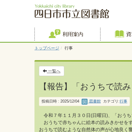
利用案内
トップページ
行事
一覧へ
【報告】「おうちで読み
投稿日時 : 2025/12/04
図書館
カテゴリ:
行事
令和７年１１月３０日(日曜日)、「おう
おうちで赤ちゃんに絵本の読みきかせをす
おうちで読むような自然体の声が心地良く