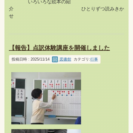
いろいろな絵本の紹
介 ひとりずつ読みきか
せ
【報告】点訳体験講座を開催しました
投稿日時 : 2025/11/14
図書館
カテゴリ:
行事