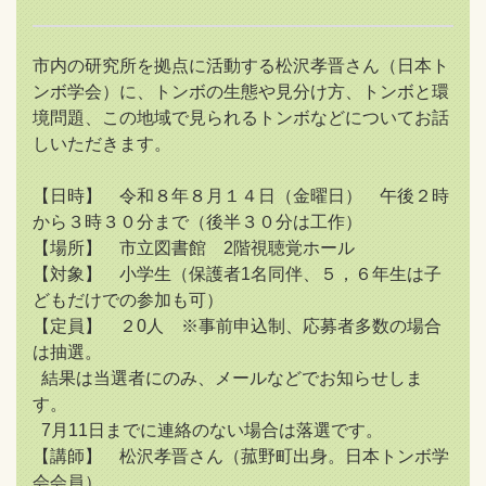
市内の研究所を拠点に活動する松沢孝晋さん（日本ト
ンボ学会）に、トンボの生態や見分け方、トンボと環
境問題、この地域で見られるトンボなどについてお話
しいただきます。
【日時】 令和８年８月１４日（金曜日） 午後２時
から３時３０分まで（後半３０分は工作）
【場所】 市立図書館 2階視聴覚ホール
【対象】 小学生（保護者1名同伴、５，６年生は子
どもだけでの参加も可）
【定員】 ２0人 ※事前申込制、応募者多数の場合
は抽選。
結果は当選者にのみ、メールなどでお知らせしま
す。
7月11日までに連絡のない場合は落選です。
【講師】 松沢孝晋さん（菰野町出身。日本トンボ学
会会員）