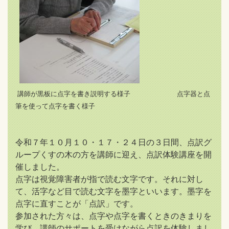
講師が黒板に点字を書き説明する様子 点字器と点
筆を使って点字を書く様子
令和７年１０月１０・１７・２４日の３日間、点訳グ
ループくすの木の方を講師に迎え、点訳体験講座を開
催しました。
点字は視覚障害者が指で読む文字です。それに対し
て、活字など目で読む文字を墨字といいます。墨字を
点字に直すことが「点訳」です。
参加された方々は、点字や点字を書くときのきまりを
学び、講師のサポートを受けながら点訳を体験しまし