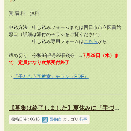
受 講 料 無料
申込方法 申し込みフォームまたは四日市市立図書館
窓口（詳細は添付のチラシをご覧ください）
申し込み専用フォームは
こちら
から
締め切り
令和8年7月22日(水)
→
7月29日（水）ま
で 定員になり次第受付終了
・
「子ども点字教室」チラシ（PDF）
【募集は終了しました】夏休みに「手づくり絵本講座」開催します
投稿日時 : 06/16
図書館
カテゴリ:
行事