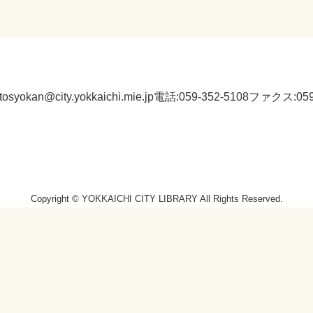
:tosyokan@city.yokkaichi.mie.jp
電話:059-352-5108
ファクス:059-
Copyright © YOKKAICHI CITY LIBRARY All Rights Reserved.