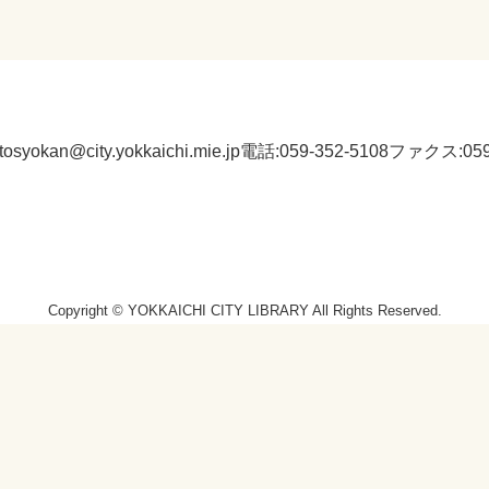
:tosyokan@city.yokkaichi.mie.jp
電話:059-352-5108
ファクス:059-
Copyright © YOKKAICHI CITY LIBRARY All Rights Reserved.