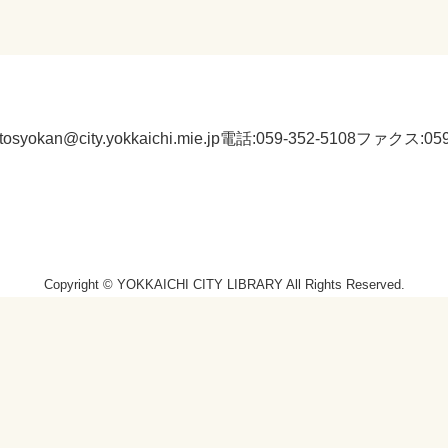
:tosyokan@city.yokkaichi.mie.jp
電話:059-352-5108
ファクス:059-
Copyright © YOKKAICHI CITY LIBRARY All Rights Reserved.