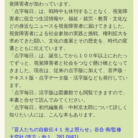
覚障害者が加わっています。
「点字毎日」は、戦時中も休刊することなく、視覚障
害者に役立つ生活情報や、福祉・就労・教育・文化な
どの身近なニュースを視覚障害者に届けてきました。
視覚障害者による社会参加の実践と挑戦、権利拡大を
求めてきた闘い、文化の進展とその歴史を、時代の変
遷とともに伝えています。
「点字毎日」は、誕生してから１００年以上にわたっ
てずっと、視覚障害者と社会をつなぐ懸け橋となって
きました。現在は、従来の点字版に加えて、音声版・
テキスト版・点字データ版・活字版なども発行してい
ます。
「点字毎日」活字版は図書館でも閲覧できますので、
本書と合せて読んでみてください。
「点字毎日」初代編集長・中村京太郎について詳しく
知りたい人には、こんな本もあります。
『盲人たちの自叙伝４１ 光よ照らせ』谷合 侑/監修
大空社 (市立・外１ 281.0//41)