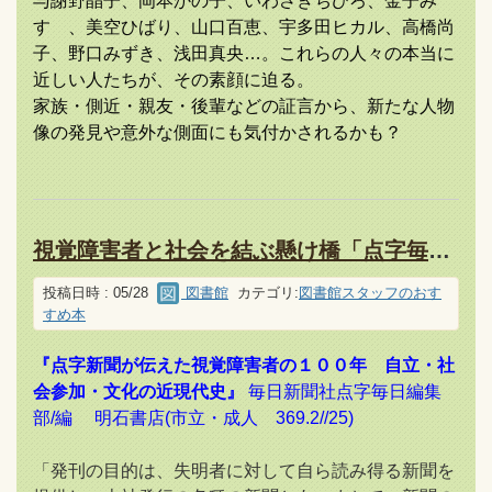
与謝野晶子、岡本かの子、いわさきちひろ、金子み
すゞ、美空ひばり、山口百恵、宇多田ヒカル、高橋尚
子、野口みずき、浅田真央…。これらの人々の本当に
近しい人たちが、その素顔に迫る。
家族・側近・親友・後輩などの証言から、新たな人物
像の発見や意外な側面にも気付かされるかも？
視覚障害者と社会を結ぶ懸け橋「点字毎日」を知っていますか？
投稿日時 : 05/28
図書館
カテゴリ:
図書館スタッフのおす
すめ本
『点字新聞が伝えた視覚障害者の１００年 自立・社
会参加・文化の近現代史』
毎日新聞社点字毎日編集
部/編 明石書店(市立・成人 369.2//25)
「発刊の目的は、失明者に対して自ら読み得る新聞を