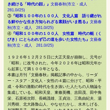
き続ける「時代の顔」』
文藝春秋(市立・成人
281.0//25)
③
『昭和１００年の１００人 文化人篇 語り継がれ
る鮮やかな生き方知られざる素顔がいま甦る』
文藝春
秋(市立・成人 281.0//25)
④
『昭和１００年の１００人 女性篇 時代の軛（く
びき）にとらわれず己の道を歩いた女性たち』
文藝春
秋(市立・成人 281.0//25)
１９２６年１２月２５日に大正天皇が崩御し、元号が
「昭和」に改号された。今年２０２６年は昭和元年か
ら起算して満１００年となる。
本書は月刊『文藝春秋』掲載記事の中から、リーダ
ー・スタア・文化人・女性の４篇に分けて、昭和・平
成・令和の激動の時代を生き抜いた人たちの人物論を
集成している。昭和天皇、東條英機、吉田茂、田中角
栄、石原裕次郎、長嶋茂雄、王貞治、三島由紀夫、湯
川秀樹、北大路魯山人、やなせたかし、水木しげる、