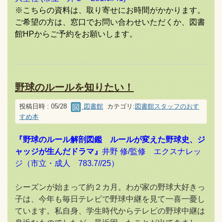
※こちらの資料は、取り寄せにお時間がかかります。
ご希望の方は、窓口でお問い合わせいただくか、図書
館HPからご予約をお願いします。
野球のルールを知りたい！
投稿日時 : 05/28
図書館
カテゴリ:
図書館スタッフのおす
すめ本
『野球のルール解剖図鑑 ルールが変えた野球史、ジ
ャッジが生んだドラマ』
井野 修/監修 エクスナレッ
ジ（市立・成人 783.7//25）
シーズンが始まって約２カ月。わが家の野球大好きっ
子は、今年も毎日テレビで野球中継を見て一喜一憂し
ています。私自身、学生時代からテレビの野球中継は