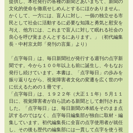
提供し、本社発行の各種の新聞とあいまちて、新聞の
文化的使命を徹底せしめんとするにほかありません。
かくして、一方には、盲人に対し、一個の独立せる市
民として社会に活動するに必要な知識と勇気と慰安を
与え、他方には、これまで盲人に対して眠れる社会の
良心を呼び覚まさんとするにあります。」（初代編集
長・中村京太郎「発刊の言葉」より）
「点字毎日」は、毎日新聞社が発行する週刊の点字新
聞です。今から１００年以上も前に誕生し、今もなお
発行し続けています。本書は、「点字毎日」の歩みを
振り返りながら、視覚障害者文化の変遷を広く世の中
に伝えるための１冊です。
「点字毎日」は、１９２２年（大正１１年）５月１１
日に、視覚障害者が自ら読める新聞として創刊されま
した。「点字毎日」は、毎日新聞の本紙をそのまま点
訳するのではなく、点字毎日編集部が独自に取材・編
集しています。初代編集長に全盲の点字使用者が就任
し、その後も歴代の編集部には一貫して点字を使う視