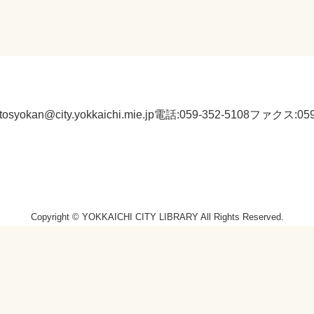
:tosyokan@city.yokkaichi.mie.jp
電話:059-352-5108
ファクス:059-
Copyright © YOKKAICHI CITY LIBRARY All Rights Reserved.