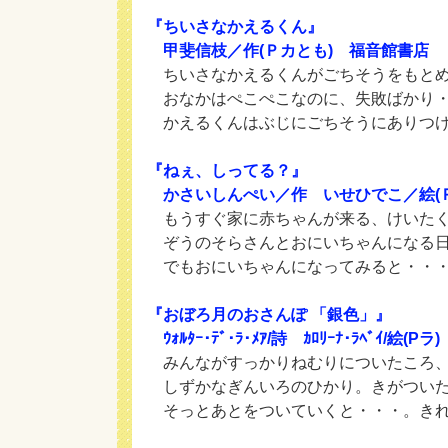
『ちいさなかえるくん』
甲斐信枝／作(Ｐカとも) 福音館書店
ちいさなかえるくんがごちそうをもとめ
おなかはぺこぺこなのに、失敗ばかり
かえるくんはぶじにごちそうにありつけ
『ねぇ、しってる？』
かさいしんぺい／作 いせひでこ／絵(Ｐ
もうすぐ家に赤ちゃんが来る、けいた
ぞうのそらさんとおにいちゃんになる日
でもおにいちゃんになってみると・・
『おぼろ月のおさんぽ 「銀色」』
ｳｫﾙﾀｰ･ﾃﾞ･ﾗ･ﾒｱ/詩 ｶﾛﾘｰﾅ･ﾗﾍﾞｲ/絵(
みんながすっかりねむりについたころ、
しずかなぎんいろのひかり。きがついた
そっとあとをついていくと・・・。きれ