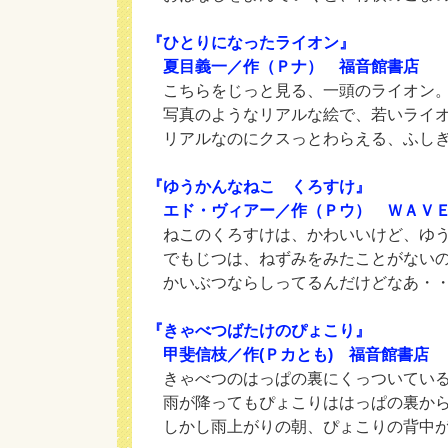
『ひとりになったライオン』
夏目義一／作（Ｐナ） 福音館書店
こちらをじっと見る、一頭のライオン
写真のようなリアルな絵で、若いライオ
リアルなのにクスっとわらえる、ふしぎ
『ゆうかんなねこ くろすけ』
エド・ヴィアー／作（Ｐウ） ＷＡＶ
ねこのくろすけは、かわいいけど、ゆう
でもじつは、ねずみをみたことがない
かいぶつならしってるんだけどなあ・
『きゃべつばたけのぴょこり』
甲斐信枝／作(Ｐカとも) 福音館書店
きゃべつのはっぱの裏にくっついている
雨が降ってもぴょこりははっぱの裏から
しかし雨上がりの朝、ぴょこりの背中が