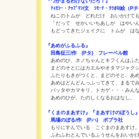
『つかまるわけないだろ！』
ﾃｨﾓｼｰ・ﾅｯﾌﾟﾏﾝ/文 ｼﾓｰﾅ・ﾁﾗｵﾛ/絵
ねこのトムが どれだけ おいかけても
「だって せかいいちあしが はやいん
もどってきたジェイクに トムが はな
『あめがふるふる』
田島征三/作 (Pタ) フレーベル館
あめのひ、ネノちゃんとキフくんはふた
まどのそとにはカエルやオタマジャクシ
ふたりもきがつくと、まどのそと。あめ
あめはどんどんっふってきて、まるでみ
バッタやカマキリ、トカゲ・・・みんな
あめのひが、たのしくなるおはなし。
『くまのまあすけ』『まあすけのぼうし
馬場のぼる/作 (Pハ) ポプラ社
もりにすんでいる こぐまのまあすけ
ふわふわとんでいるふうせんをおいかけ