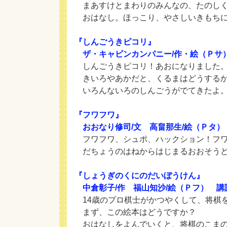
まあすけとまわりのみんなの、たのしく
おはなし。ほっこり、やさしいきもちに
『しんごうきピコリ』
ザ・キャビンカンパニー/作・絵（Ｐサ
しんごうきピコリ！あおになりました。
きいろやあかだと、くるまはどうするか
いろんないろのしんごうがでてきたよ。
『フワフワ』
おおなり修司/文 高畠那生/絵（Ｐタ）
フワフワ、シュポ、ハックション！フワ
だちょうのはねからはじまるおおそう
『しょうぎのくにのだいぼうけん』
中倉彰子/作 福山知沙/絵（Ｐフ） 講
14歳のプロ棋士がかつやくして、将棋
まず、この絵本はどうですか？
おはなしをよんでいくと、将棋のこまの