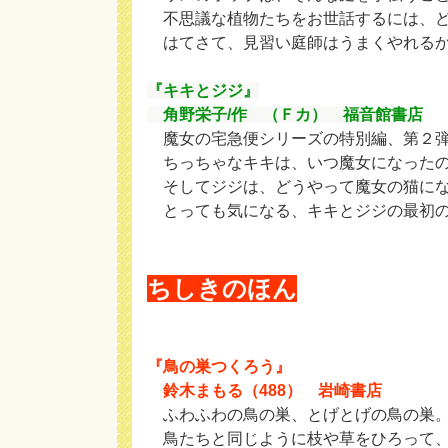
不思議な植物たちをお世話するには、ど
はてさて、見習い庭師はうまくやれる
『キキとジジ』
角野栄子/作 （Ｆカ） 福音館書店
魔女の宅急便シリーズの特別編、第２弾
ちっちゃなキキは、いつ魔女になったの
そしてジジは、どうやって魔女の猫にな
とっても気になる、キキとジジの最初の
ちしきのほん
『鳥の巣つくろう』
鈴木まもる（488） 岩崎書店
ふわふわの鳥の巣、とげとげの鳥の巣
鳥たちと同じように枝や草をひろって、