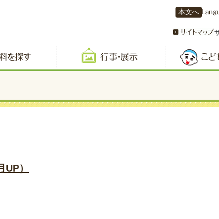
本文へ
資料を探す
行事・展示
月UP）