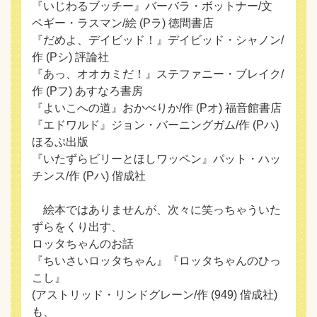
『いじわるブッチー』バーバラ・ボットナー/文
ペギー・ラスマン/絵 (Pラ) 徳間書店
『だめよ、デイビッド！』デイビッド・シャノン/
作 (Pシ) 評論社
『あっ、オオカミだ！』ステファニー・ブレイク/
作 (Pフ) あすなろ書房
『よいこへの道』おかべりか/作 (Pオ) 福音館書店
『エドワルド』ジョン・バーニングガム/作 (Pハ)
ほるぷ出版
『いたずらビリーとほしワッペン』パット・ハッ
チンス/作 (Pハ) 偕成社
絵本ではありませんが、次々に笑っちゃういた
ずらをくり出す、
ロッタちゃんのお話
『ちいさいロッタちゃん』『ロッタちゃんのひっ
こし』
(アストリッド・リンドグレーン/作 (949) 偕成社)
も、