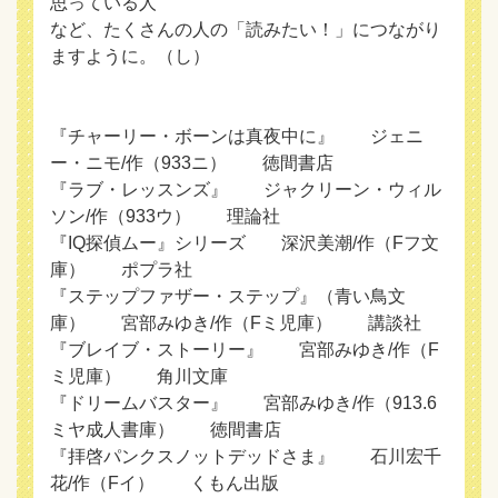
思っている人
など、たくさんの人の「読みたい！」につながり
ますように。（し）
『チャーリー・ボーンは真夜中に』 ジェニ
ー・ニモ/作（933ニ） 徳間書店
『ラブ・レッスンズ』 ジャクリーン・ウィル
ソン/作（933ウ） 理論社
『IQ探偵ムー』シリーズ 深沢美潮/作（Fフ文
庫） ポプラ社
『ステップファザー・ステップ』（青い鳥文
庫） 宮部みゆき/作（Fミ児庫） 講談社
『ブレイブ・ストーリー』 宮部みゆき/作（F
ミ児庫） 角川文庫
『ドリームバスター』 宮部みゆき/作（913.6
ミヤ成人書庫） 徳間書店
『拝啓パンクスノットデッドさま』 石川宏千
花/作（Fイ） くもん出版