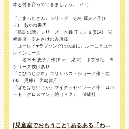
本と付き合っていきましょう。（い）
『こまったさん』シリーズ 寺村 輝夫／作(Ｆ
テ) あかね書房
『熟語の話』シリーズ 木暮 正夫／文(814) 岩
崎書店 ※あさけのみ所蔵
『ユーレイ♥ラブソングは永遠に』ふーことユー
レイシリーズ
名木田 恵子／作(Ｆナ 児庫) ポプラ社 ※
シリーズ抜けあり
『こひつじクロ』エリザベス・ショー／作・絵
(93 児庫) 岩崎書店
『ぼちぼちいこか』マイク＝セイラー／作 ロバ
ート＝グロスマン／絵（Ｐク） 偕成社
[児童室でおもうこと] あるある「わるい子」絵本！