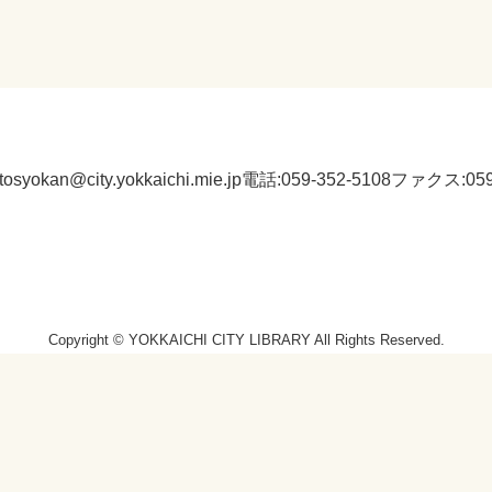
:tosyokan@city.yokkaichi.mie.jp
電話:059-352-5108
ファクス:059-
Copyright © YOKKAICHI CITY LIBRARY All Rights Reserved.