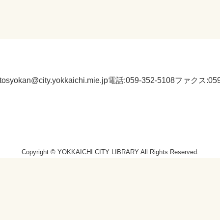
:tosyokan@city.yokkaichi.mie.jp
電話:059-352-5108
ファクス:059-
Copyright © YOKKAICHI CITY LIBRARY All Rights Reserved.