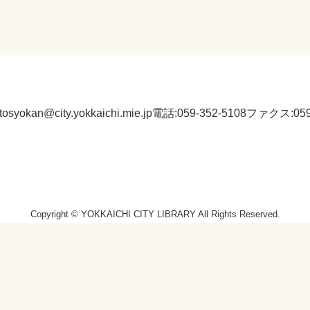
:tosyokan@city.yokkaichi.mie.jp
電話:059-352-5108
ファクス:059-
Copyright © YOKKAICHI CITY LIBRARY All Rights Reserved.