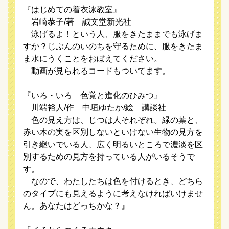
『はじめての着衣泳教室』
岩崎恭子/著 誠文堂新光社
泳げるよ！という人、服をきたままでも泳げま
すか？じぶんのいのちを守るために、服をきたま
ま水にうくことをおぼえてください。
動画が見られるコードもついてます。
『いろ・いろ 色覚と進化のひみつ』
川端裕人/作 中垣ゆたか/絵 講談社
色の見え方は、じつは人それぞれ。緑の葉と、
赤い木の実を区別しないといけない生物の見方を
引き継いでいる人、広く明るいところで濃淡を区
別するための見方を持っている人がいるそうで
す。
なので、わたしたちは色を付けるとき、どちら
のタイプにも見えるように考えなければいけませ
ん。あなたはどっちかな？』