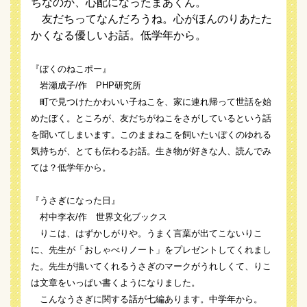
ちなのか、心配になったまあくん。
友だちってなんだろうね。心がほんのりあたた
かくなる優しいお話。低学年から。
『ぼくのねこポー』
岩瀬成子/作 PHP研究所
町で見つけたかわいい子ねこを、家に連れ帰って世話を始
めたぼく。ところが、友だちがねこをさがしているという話
を聞いてしまいます。このままねこを飼いたいぼくのゆれる
気持ちが、とても伝わるお話。生き物が好きな人、読んでみ
ては？低学年から。
『うさぎになった日』
村中李衣/作 世界文化ブックス
りこは、はずかしがりや。うまく言葉が出てこないりこ
に、先生が「おしゃべりノート」をプレゼントしてくれまし
た。先生が描いてくれるうさぎのマークがうれしくて、りこ
は文章をいっぱい書くようになりました。
こんなうさぎに関する話が七編あります。中学年から。