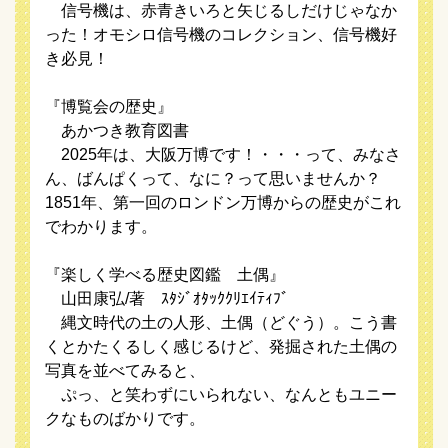
信号機は、赤青きいろと矢じるしだけじゃなか
った！オモシロ信号機のコレクション、信号機好
き必見！
『博覧会の歴史』
あかつき教育図書
2025年は、大阪万博です！・・・って、みなさ
ん、ばんぱくって、なに？って思いませんか？
1851年、第一回のロンドン万博からの歴史がこれ
でわかります。
『楽しく学べる歴史図鑑 土偶』
山田康弘/著 ｽﾀｼﾞｵﾀｯｸｸﾘｴｲﾃｨﾌﾞ
縄文時代の土の人形、土偶（どぐう）。こう書
くとかたくるしく感じるけど、発掘された土偶の
写真を並べてみると、
ぷっ、と笑わずにいられない、なんともユニー
クなものばかりです。