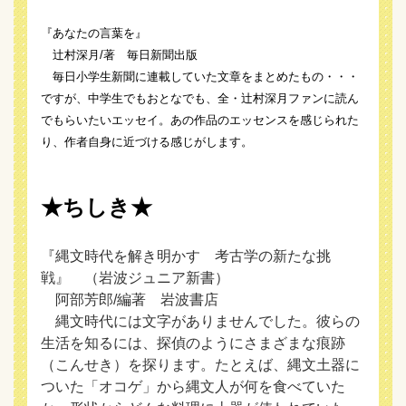
『あなたの言葉を』
辻村深月/著 毎日新聞出版
毎日小学生新聞に連載していた文章をまとめたもの・・・
ですが、中学生でもおとなでも、全・辻村深月ファンに
読ん
でもらいたいエッセイ。あの作品のエッセンスを感じられた
り、作者自身に近づける感じがします。
★ちしき★
『縄文時代を解き明かす 考古学の新たな挑
戦』 （岩波ジュニア新書）
阿部芳郎/編著 岩波書店
縄文時代には文字がありませんでした。彼らの
生活を知るには、探偵のようにさまざまな痕跡
（こんせき）を探ります。たとえば、縄文土器に
ついた「オコゲ」から縄文人が何を食べていた