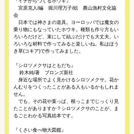
『イチからつくるホウキ』
宮原克人/編 堀川理万子/絵 農山漁村文化協
会
日本では神さまの道具。ヨーロッパでは魔女の
乗り物にもなっていたホウキ。種類も作り方もい
ろいろだけど、束にして結ぶだけでも大丈夫。い
ろいろな材料で作ってみると楽しいね。私はほう
き草(コキア)で作ってみました。
『シロツメクサはともだち』
鈴木純/著 ブロンズ新社
身近な場所でよく見かけるシロツメクサ。花か
んむりをつくったことがある人もいるかもしれま
せん。
でも、その花や葉っぱ、根っこまでじっくり見
たことがありますか？シロツメクサのことが、ま
るごとわかる写真絵本です。
『くさい食べ物大図鑑』