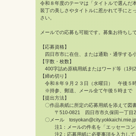
令和８年度のテーマは「タイトルで選んだ
装丁の美しさやタイトルに惹かれて手にと
さい。
メールでの応募も可能です。募集お待ちし
【応募資格】
四日市市に在住、または通勤・通学する
【字数・枚数】
400字詰め原稿用紙またはワード等（1列2
【締め切り】
令和８年９月２３日（水曜日） 午後５
※持参、郵送、メール全て午後５時まで
【提出方法】
〇作品表紙に所定の応募用紙を添えて図書
〒510-0821 四日市市久保田一丁目2
〇メール tosyokan@city.yokkaichi.mie.j
注1：メールの件名を「エッセーコンク
注2：応募用紙に必要事項を入力し