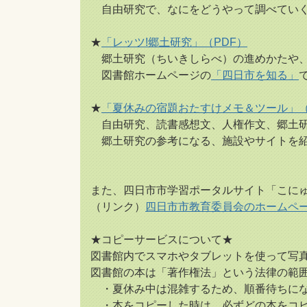
自由研究で、なにをどうやって調べていく
★
「レッツ!郷土研究」（PDF）
郷土研究（ちいきしらべ）の進めかたや、
図書館ホームページの
「四日市を知る」
★
「夏休みの宿題おたすけメモ＆ツール」（
自由研究、読書感想文、人権作文、郷土研
郷土研究の参考になる、施設やサイトを紹
また、四日市市学習ポータルサイト「こに
（リンク）
四日市市教育委員会のホームペ
★コピーサービスについて★
図書館内でスマホやタブレットを使って写
図書館の本は「著作権法」という法律の範
・夏休み中は混雑するため、順番待ちにな
・本をコピーした時は、必ずどの本をコピ