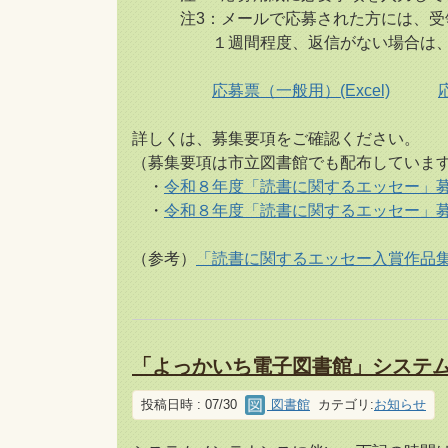
注3：メールで応募された方には、受領
１週間程度、返信がない場合は、図
応募票（一般用）(Excel)
詳しくは、募集要項をご確認ください。
（募集要項は市立図書館でも配布していま
・
令和８年度「読書に関するエッセー」募集
・
令和８年度「読書に関するエッセー」募集
（参考）
「読書に関するエッセー入賞作品集 
「よっかいち電子図書館」システ
投稿日時 : 07/30
図書館
カテゴリ:
お知らせ