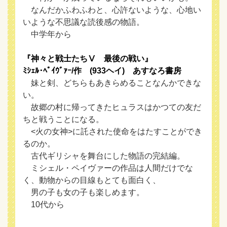
なんだかふわふわと、心許ないような、心地い
いような不思議な読後感の物語。
中学年から
『神々と戦士たちⅤ 最後の戦い』
ﾐｼｪﾙ･ﾍﾟｲｳﾞｧｰ/作 (933ヘイ) あすなろ書房
妹と剣、どちらもあきらめることなんかできな
い。
故郷の村に帰ってきたヒュラスはかつての友だ
ちと戦うことになる。
<火の女神>に託された使命をはたすことができ
るのか。
古代ギリシャを舞台にした物語の完結編。
ミシェル・ペイヴァーの作品は人間だけでな
く、動物からの目線もとても面白く、
男の子も女の子も楽しめます。
10代から