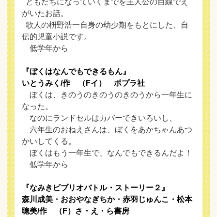
ともだちになっていくまでを主人公の目線でえ
がいたお話。
歌人の枡野浩一自身の幼少期をもとにした、自
伝的児童小説です。
低学年から
『ぼくはなんでもできるもん』
いとうみく/作 （Fイ） ポプラ社
ぼくは、きのうのきのうのきのうから一年生に
なった。
なのにランドセルはカバーできいろいし、
六年生のおねえさんは、ぼくをあかちゃんあつ
かいしてくる。
ぼくはもう一年生で、なんでもできるんだよ！
低学年から
『なみきビブリオバトル・ストーリー２』
森川成美・おおやなぎちか・赤羽じゅんこ・松本
聰美/作 （F）さ・え・ら書房