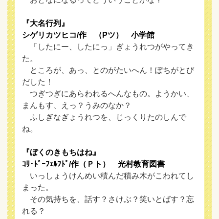
『大名行列』
シゲリカツヒコ/作 （Pツ） 小学館
「したにー、したにっ」ぎょうれつがやってき
た。
ところが、あっ、とのがたいへん！ぽちがとび
だした！
つぎつぎにあらわれるへんなもの。ようかい、
まんもす、えっ？うみのなか？
ふしぎなぎょうれつを、じっくりたのしんで
ね。
『ぼくのきもちはね』
ｺﾘ･ﾄﾞｰﾌｪﾙﾌﾄﾞ/作（Ｐト） 光村教育図書
いっしょうけんめい積んだ積み木がこわれてし
まった。
その気持ちを、話す？さけぶ？笑いとばす？忘
れる？