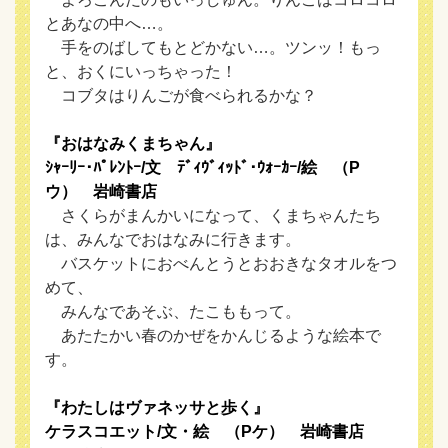
とあなの中へ…。
手をのばしてもとどかない…。ツンッ！もっ
と、おくにいっちゃった！
コブタはりんごが食べられるかな？
『おはなみくまちゃん』
ｼｬｰﾘｰ･ﾊﾟﾚﾝﾄｰ/文 ﾃﾞｨｳﾞｨｯﾄﾞ･ｳｫｰｶｰ/絵 （P
ウ） 岩崎書店
さくらがまんかいになって、くまちゃんたち
は、みんなでおはなみに行きます。
バスケットにおべんとうとおおきなタオルをつ
めて、
みんなであそぶ、たこももって。
あたたかい春のかぜをかんじるような絵本で
す。
『わたしはヴァネッサと歩く』
ケラスコエット/文・絵 （Pケ） 岩崎書店