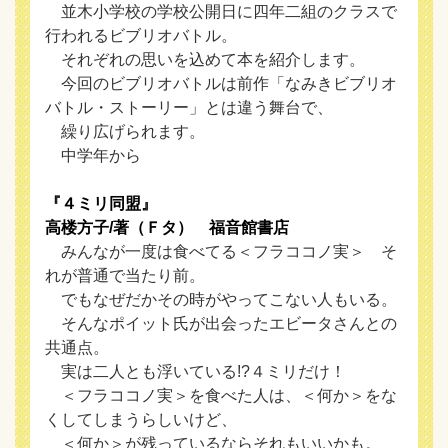
並木小学校の学校公開日に四年二組のクラスで
行われるビブリオバトル。
それぞれの思いを込めて本を紹介します。
今回のビブリオバトルは前作「なみきビブリオ
バトル・ストーリー」とは違う舞台で、
繰り広げられます。
中学年から
『４ミリ同盟』
高楼方子/著（Ｆタ） 福音館書店
みんなが一度は食べてる＜フラココノ実＞ そ
れが普通で当たり前。
でもなぜだかその時がやってこない人もいる。
そんなポイット氏が出会ったエビータさんとの
共通点。
実は二人とも浮いている!?４ミリだけ！
＜フラココノ実＞を食べた人は、＜何か＞をな
くしてしまうらしいけど、
＜何か＞が残っているならそれもいいかも。