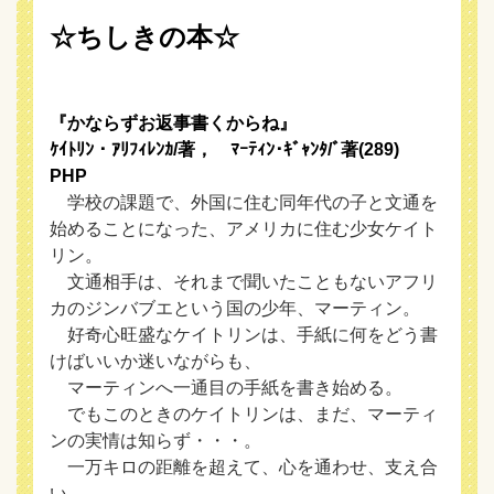
☆ちしきの本☆
『かならずお返事書くからね』
ｹｲﾄﾘﾝ・ｱﾘﾌｨﾚﾝｶ/著， ﾏｰﾃｨﾝ･ｷﾞｬﾝﾀ/ﾞ著(289)
PHP
学校の課題で、外国に住む同年代の子と文通を
始めることになった、アメリカに住む少女ケイト
リン。
文通相手は、それまで聞いたこともないアフリ
カのジンバブエという国の少年、マーティン。
好奇心旺盛なケイトリンは、手紙に何をどう書
けばいいか迷いながらも、
マーティンへ一通目の手紙を書き始める。
でもこのときのケイトリンは、まだ、マーティ
ンの実情は知らず・・・。
一万キロの距離を超えて、心を通わせ、支え合
い、