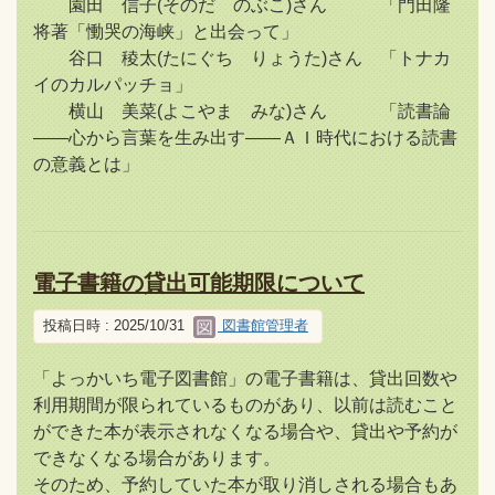
園田 信子(そのだ のぶこ)さん 「門田隆
将著「慟哭の海峡」と出会って」
谷口 稜太(たにぐち りょうた)さん 「トナカ
イのカルパッチョ」
横山 美菜(よこやま みな)さん 「読書論
――心から言葉を生み出す――ＡＩ時代における読書
の意義とは」
電子書籍の貸出可能期限について
投稿日時 : 2025/10/31
図書館管理者
「よっかいち電子図書館」の電子書籍は、貸出回数や
利用期間が限られているものがあり、以前は読むこと
ができた本が表示されなくなる場合や、貸出や予約が
できなくなる場合があります。
そのため、予約していた本が取り消しされる場合もあ