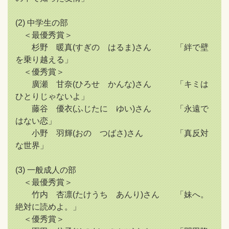
(2) 中学生の部
＜最優秀賞＞
杉野 暖真(すぎの はるま)さん 「絆で壁
を乗り越える」
＜優秀賞＞
廣瀬 甘奈(ひろせ かんな)さん 「キミは
ひとりじゃないよ」
藤谷 優衣(ふじたに ゆい)さん 「永遠で
はない恋」
小野 羽輝(おの つばさ)さん 「真反対
な世界」
(3) 一般成人の部
＜最優秀賞＞
竹内 杏凛(たけうち あんり)さん 「妹へ。
絶対に読めよ。」
＜優秀賞＞