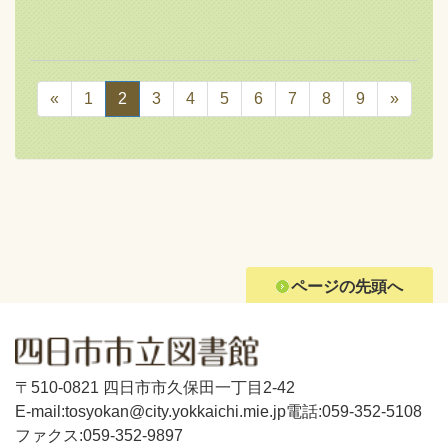
«
1
2
3
4
5
6
7
8
9
»
ページの先頭へ
〒510-0821 四日市市久保田一丁目2-42
E-mail:tosyokan@city.yokkaichi.mie.jp
電話:059-352-5108
ファクス:059-352-9897