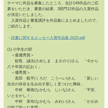
テーマに作品を募集したところ、合計149作品のご応
募をいただき、審査の結果、3部門12作品の入賞作品
が決定いたしました。
入賞作品と審査講評を作品集にまとめましたので、
ご紹介します。
・
読書に関するエッセー入賞作品集 2025.pdf
(1) 小学生の部
＜最優秀賞＞
鮫島 誠法(さめしま まさのり)さん 「今から
八十年前の記おく」
＜優秀賞＞
黒田 航平(くろだ こうへい)さん 「新しい
自分の存在を生み出す新しく見つけた興味」
中村 椎南(なかむら しいな)さん 「平安、
いとをかし！」
中村 美玲(なかむら みれい)さん 「かがみ
の中で知った友情」