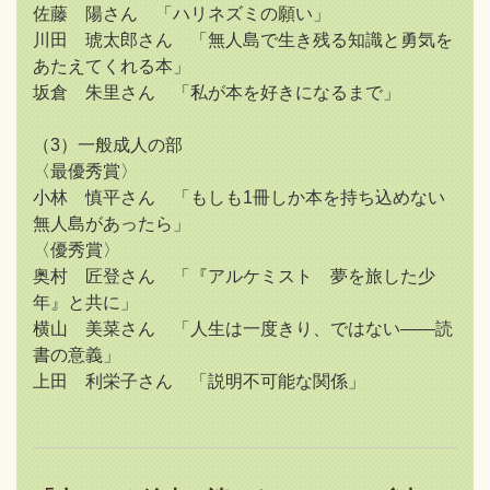
佐藤 陽さん 「ハリネズミの願い」
川田 琥太郎さん 「無人島で生き残る知識と勇気を
あたえてくれる本」
坂倉 朱里さん 「私が本を好きになるまで」
（3）一般成人の部
〈最優秀賞〉
小林 慎平さん 「もしも1冊しか本を持ち込めない
無人島があったら」
〈優秀賞〉
奥村 匠登さん 「『アルケミスト 夢を旅した少
年』と共に」
横山 美菜さん 「人生は一度きり、ではない――読
書の意義」
上田 利栄子さん 「説明不可能な関係」