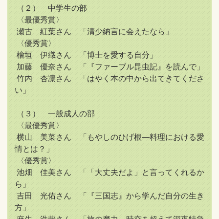
（２） 中学生の部
〈最優秀賞〉
瀬古 紅葉さん 「清少納言に会えたなら」
〈優秀賞〉
檜垣 伊織さん 「博士を愛する自分」
加藤 優奈さん 「『ファーブル昆虫記』を読んで」
竹内 杏凛さん 「はやく本の中から出てきてくださ
い」
（３） 一般成人の部
〈最優秀賞〉
横山 美菜さん 「もやしのひげ根―料理における愛
情とは？」
〈優秀賞〉
池畑 佳美さん 「「大丈夫だよ」と言ってくれるか
ら」
吉田 光佑さん 「『三国志』から学んだ自分の生き
方」