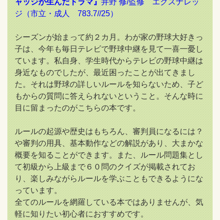
ャッジが生んだドラマ』
井野 修/監修 エクスナレッ
ジ（市立・成人 783.7//25）
シーズンが始まって約２カ月。わが家の野球大好きっ
子は、今年も毎日テレビで野球中継を見て一喜一憂し
ています。私自身、学生時代からテレビの野球中継は
身近なものでしたが、最近困ったことが出てきまし
た。それは野球の詳しいルールを知らないため、子ど
もからの質問に答えられないということ。そんな時に
目に留まったのがこちらの本です。
ルールの起源や歴史はもちろん、審判員になるには？
や審判の用具、基本動作などの解説があり、大まかな
概要を知ることができます。また、ルール問題集とし
て初級から上級まで６０問のクイズが掲載されてお
り、楽しみながらルールを学ぶこともできるようにな
っています。
全てのルールを網羅している本ではありませんが、気
軽に知りたい初心者におすすめです。