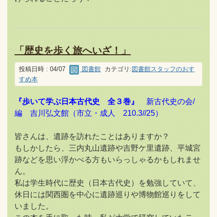
「歴史を歩く旅へいざ！」
投稿日時 : 04/07
図書館
カテゴリ:
図書館スタッフのおす
すめ本
『歩いて学ぶ日本古代史 全３巻』
新古代史の会/
編 吉川弘文館（市立・成人 210.3//25）
皆さんは、遺跡を訪れたことはありますか？
もしかしたら、三内丸山遺跡や吉野ケ里遺跡、平城宮
跡などを思い浮かべる方もいらっしゃるかもしれませ
ん。
私は学生時代に歴史（日本古代史）を勉強していて、
休日には関西圏を中心に遺跡巡りや博物館巡りをして
いました。