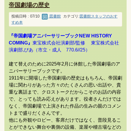
帝国劇場の歴史
投稿日時 : 07/10
図書館
カテゴリ:
図書館スタッフのおす
すめ本
『帝国劇場アニバーサリーブックNEW HISTORY
COMING』
東宝株式会社演劇部/監修 東宝株式会社
演劇部,ぴあ（市立・成人 770.6//25）
建て替えのために2025年2月に休館した帝国劇場のア
ニバーサリーブックです。
1911年に開場した帝国劇場の歴史はもちろん、帝国劇
場に関わりがあった方々のたくさんの思い出話や、貴
重な裏話まで、クロストークだからこそのお話の内容
で、とっても読み応えがあります。役者さんだけでは
なく、帝国劇場で上演された作品の生みの親のコメン
トまで盛りだくさんです。
他にも外観やロビー、客席だけではなく、普段見るこ
とができない舞台や裏側の設備、楽屋や稽古場などの