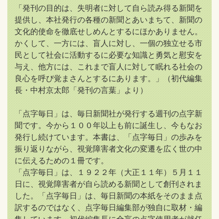
「発刊の目的は、失明者に対して自ら読み得る新聞を
提供し、本社発行の各種の新聞とあいまちて、新聞の
文化的使命を徹底せしめんとするにほかありません。
かくして、一方には、盲人に対し、一個の独立せる市
民として社会に活動するに必要な知識と勇気と慰安を
与え、他方には、これまで盲人に対して眠れる社会の
良心を呼び覚まさんとするにあります。」（初代編集
長・中村京太郎「発刊の言葉」より）
「点字毎日」は、毎日新聞社が発行する週刊の点字新
聞です。今から１００年以上も前に誕生し、今もなお
発行し続けています。本書は、「点字毎日」の歩みを
振り返りながら、視覚障害者文化の変遷を広く世の中
に伝えるための１冊です。
「点字毎日」は、１９２２年（大正１１年）５月１１
日に、視覚障害者が自ら読める新聞として創刊されま
した。「点字毎日」は、毎日新聞の本紙をそのまま点
訳するのではなく、点字毎日編集部が独自に取材・編