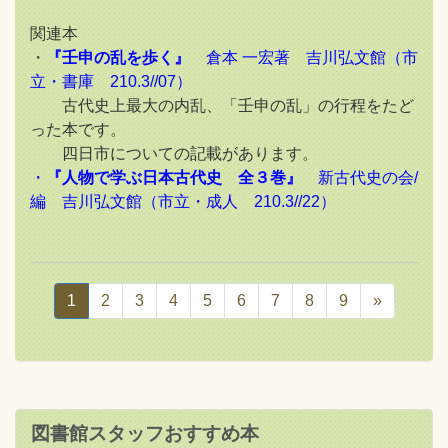
関連本
・
『壬申の乱を歩く』
倉本 一宏著 吉川弘文館（市
立・書庫 210.3//07）
古代史上最大の内乱、「壬申の乱」の行程をたど
った本です。
四日市についての記載があります。
・
『人物で学ぶ日本古代史 全３巻』
新古代史の会/
編 吉川弘文館（市立・成人 210.3//22）
1
2
3
4
5
6
7
8
9
»
図書館スタッフおすすめ本