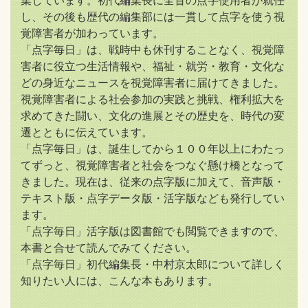
集しています。初代編集長に全盲の点字使用者が就任
し、その後も歴代の編集部には一貫して点字を使う視
覚障害者が加わっています。
「点字毎日」は、戦時中も休刊することなく、視覚障
害者に役立つ生活情報や、福祉・就労・教育・文化な
どの身近なニュースを視覚障害者に届けてきました。
視覚障害者による社会参加の実践と挑戦、権利拡大を
求めてきた闘い、文化の進展とその歴史を、時代の変
遷とともに伝えています。
「点字毎日」は、誕生してから１００年以上にわたっ
てずっと、視覚障害者と社会をつなぐ懸け橋となって
きました。現在は、従来の点字版に加えて、音声版・
テキスト版・点字データ版・活字版なども発行してい
ます。
「点字毎日」活字版は図書館でも閲覧できますので、
本書と合せて読んでみてください。
「点字毎日」初代編集長・中村京太郎について詳しく
知りたい人には、こんな本もあります。