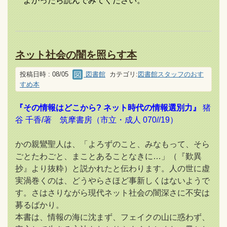
よかったら読んでみてください。
ネット社会の闇を照らす本
投稿日時 : 08/05
図書館
カテゴリ:
図書館スタッフのおす
すめ本
『その情報はどこから? ネット時代の情報選別力』
猪
谷 千香/著 筑摩書房（市立・成人 070//19）
かの親鸞聖人は、「よろずのこと、みなもって、そら
ごとたわごと、まことあることなきに…」（『歎異
抄』より抜粋）と説かれたと伝わります。人の世に虚
実渦巻くのは、どうやらさほど事新しくはないようで
す。さはさりながら現代ネット社会の闇深さに不安は
募るばかり。
本書は、情報の海に沈まず、フェイクの山に惑わず、