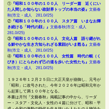
①
『昭和１００年の１００人 リーダー篇 近くにい
た人間しか知らない政財界トップの本当の姿』
文藝春
秋(市立・成人 281.0//25)
②
『昭和１００年の１００人 スタア篇 いまなお輝
き続ける「時代の顔」』
文藝春秋(市立・成人
281.0//25)
③
『昭和１００年の１００人 文化人篇 語り継がれ
る鮮やかな生き方知られざる素顔がいま甦る』
文藝春
秋(市立・成人 281.0//25)
④
『昭和１００年の１００人 女性篇 時代の軛（く
びき）にとらわれず己の道を歩いた女性たち』
文藝春
秋(市立・成人 281.0//25)
１９２６年１２月２５日に大正天皇が崩御し、元号が
「昭和」に改号された。今年２０２６年は昭和元年か
ら起算して満１００年となる。
本書は月刊『文藝春秋』掲載記事の中から、リーダ
ー・スタア・文化人・女性の４篇に分けて、昭和・平
成・令和の激動の時代を生き抜いた人たちの人物論を