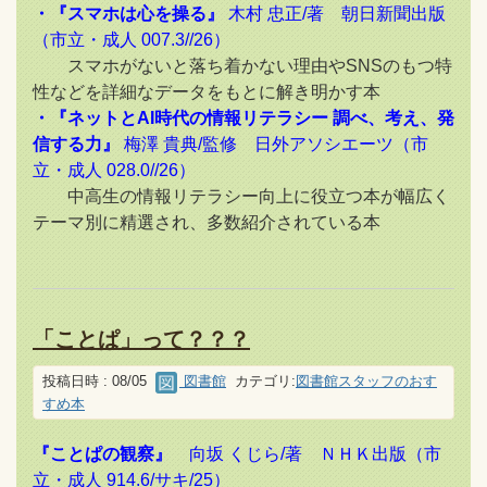
・『スマホは心を操る』
木村 忠正/著 朝日新聞出版
（市立・成人 007.3//26）
スマホがないと落ち着かない理由やSNSのもつ特
性などを詳細なデータをもとに解き明かす本
・『ネットとAI時代の情報リテラシー 調べ、考え、発
信する力』
梅澤 貴典/監修 日外アソシエーツ（市
立・成人 028.0//26）
中高生の情報リテラシー向上に役立つ本が幅広く
テーマ別に精選され、多数紹介されている本
「ことぱ」って？？？
投稿日時 : 08/05
図書館
カテゴリ:
図書館スタッフのおす
すめ本
『ことぱの観察』
向坂 くじら/著 ＮＨＫ出版（市
立・成人 914.6/サキ/25）