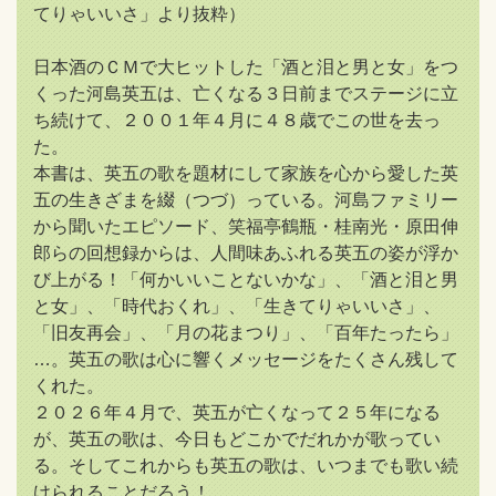
てりゃいいさ」より抜粋）
日本酒のＣＭで大ヒットした「酒と泪と男と女」をつ
くった河島英五は、亡くなる３日前までステージに立
ち続けて、２００１年４月に４８歳でこの世を去っ
た。
本書は、英五の歌を題材にして家族を心から愛した英
五の生きざまを綴（つづ）っている。河島ファミリー
から聞いたエピソード、笑福亭鶴瓶・桂南光・原田伸
郎らの回想録からは、人間味あふれる英五の姿が浮か
び上がる！「何かいいことないかな」、「酒と泪と男
と女」、「時代おくれ」、「生きてりゃいいさ」、
「旧友再会」、「月の花まつり」、「百年たったら」
…。英五の歌は心に響くメッセージをたくさん残して
くれた。
２０２６年４月で、英五が亡くなって２５年になる
が、英五の歌は、今日もどこかでだれかが歌ってい
る。そしてこれからも英五の歌は、いつまでも歌い続
けられることだろう！