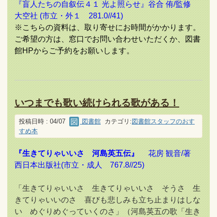
『盲人たちの自叙伝４１ 光よ照らせ』谷合 侑/監修
大空社 (市立・外１ 281.0//41)
※こちらの資料は、取り寄せにお時間がかかります。
ご希望の方は、窓口でお問い合わせいただくか、図書
館HPからご予約をお願いします。
いつまでも歌い続けられる歌がある！
投稿日時 : 04/07
図書館
カテゴリ:
図書館スタッフのおす
すめ本
『生きてりゃいいさ 河島英五伝』
花房 観音/著
西日本出版社(市立・成人 767.8//25)
「生きてりゃいいさ 生きてりゃいいさ そうさ 生
きてりゃいいのさ 喜びも悲しみも立ち止まりはしな
い めぐりめぐっていくのさ」（河島英五の歌「生き