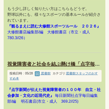
もう少し詳しく知りたい方はこちらもどうぞ。
野球以外にも、様々なスポーツの基本ルールが紹介さ
れています。
『観るまえに読む大修館スポーツルール ２０２６』
大修館書店編集部/編 大修館書店
（市立・成人
780.3//26）
視覚障害者と社会を結ぶ懸け橋「点字毎日」を知っていますか？
投稿日時 : 05/28
図書館
カテゴリ:
図書館スタッフのおす
すめ本
『点字新聞が伝えた視覚障害者の１００年 自立・社
会参加・文化の近現代史』
毎日新聞社点字毎日編集
部/編 明石書店(市立・成人 369.2//25)