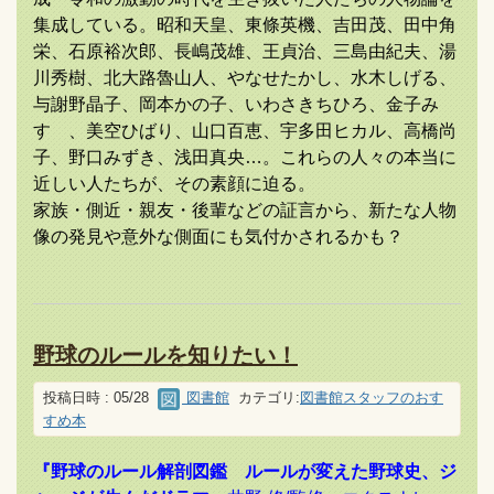
集成している。昭和天皇、東條英機、吉田茂、田中角
栄、石原裕次郎、長嶋茂雄、王貞治、三島由紀夫、湯
川秀樹、北大路魯山人、やなせたかし、水木しげる、
与謝野晶子、岡本かの子、いわさきちひろ、金子み
すゞ、美空ひばり、山口百恵、宇多田ヒカル、高橋尚
子、野口みずき、浅田真央…。これらの人々の本当に
近しい人たちが、その素顔に迫る。
家族・側近・親友・後輩などの証言から、新たな人物
像の発見や意外な側面にも気付かされるかも？
野球のルールを知りたい！
投稿日時 : 05/28
図書館
カテゴリ:
図書館スタッフのおす
すめ本
『野球のルール解剖図鑑 ルールが変えた野球史、ジ