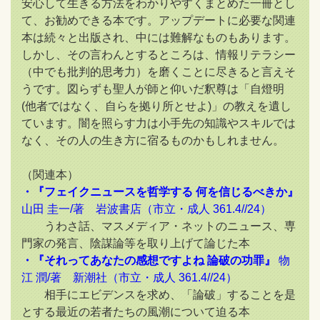
安心して生きる方法をわかりやすくまとめた一冊とし
て、お勧めできる本です。アップデートに必要な関連
本は続々と出版され、中には難解なものもあります。
しかし、その言わんとするところは、情報リテラシー
（中でも批判的思考力）を磨くことに尽きると言えそ
うです。図らずも聖人が師と仰いだ釈尊は「自燈明
(他者ではなく、自らを拠り所とせよ)」の教えを遺し
ています。闇を照らす力は小手先の知識やスキルでは
なく、その人の生き方に宿るものかもしれません。
（関連本）
・『フェイクニュースを哲学する 何を信じるべきか』
山田 圭一/著 岩波書店（市立・成人 361.4//24）
うわさ話、マスメディア・ネットのニュース、専
門家の発言、陰謀論等を取り上げて論じた本
・『それってあなたの感想ですよね 論破の功罪』
物
江 潤/著 新潮社（市立・成人 361.4//24）
相手にエビデンスを求め、「論破」することを是
とする最近の若者たちの風潮について迫る本